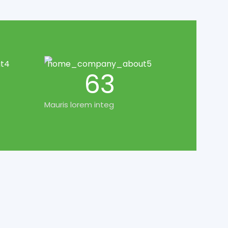
63
Mauris lorem integ