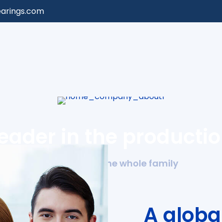
arings.com
eader in the producti
Products for the whole family
A globa