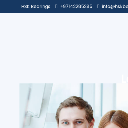
HSK Bearings
+97142285285
info@hskbe
L