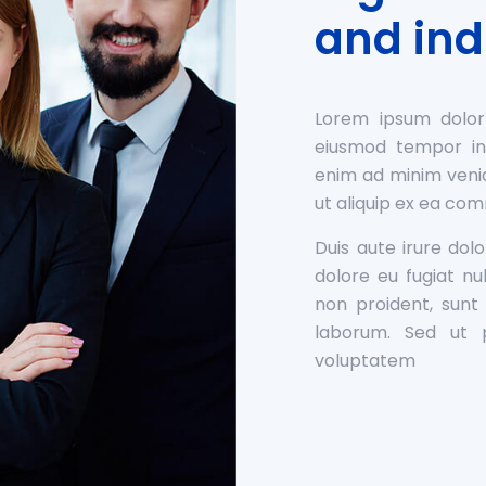
and ind
Lorem ipsum dolor 
eiusmod tempor inc
enim ad minim venia
ut aliquip ex ea c
Duis aute irure dolo
dolore eu fugiat nu
non proident, sunt 
laborum. Sed ut p
voluptatem