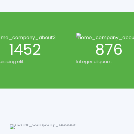
1452
876
pisicing elit
Integer aliquam