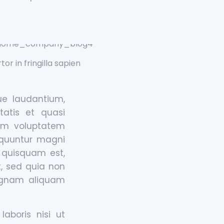
tor in fringilla sapien
ue laudantium,
tatis et quasi
sam voluptatem
equuntur magni
 quisquam est,
t, sed quia non
agnam aliquam
aboris nisi ut