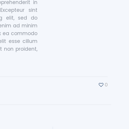
prehenderit in
Excepteur sint
g elit, sed do
 enim ad minim
p ex ea commodo
lit esse cillum
t non proident,
0