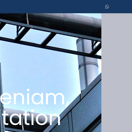
veniam,
itation