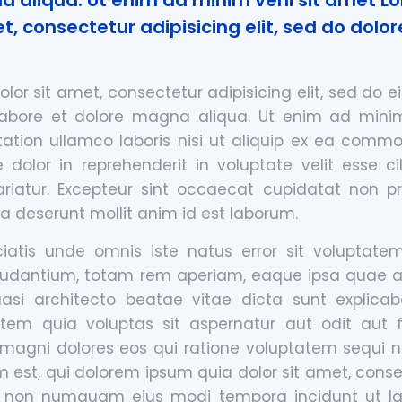
a aliqua. Ut enim ad minim veni sit amet 
et, consectetur adipisicing elit, sed do dol
lor sit amet, consectetur adipisicing elit, sed do
 labore et dolore magna aliqua. Ut enim ad mini
tation ullamco laboris nisi ut aliquip ex ea com
e dolor in reprehenderit in voluptate velit esse c
ariatur. Excepteur sint occaecat cupidatat non pr
ia deserunt mollit anim id est laborum.
ciatis unde omnis iste natus error sit voluptat
udantium, totam rem aperiam, eaque ipsa quae ab 
quasi architecto beatae vitae dicta sunt explic
tem quia voluptas sit aspernatur aut odit aut f
magni dolores eos qui ratione voluptatem sequi n
 est, qui dolorem ipsum quia dolor sit amet, consec
ia non numquam eius modi tempora incidunt ut la