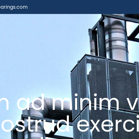
arings.com
m ad minim 
ostrud exerc