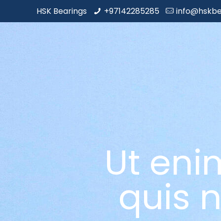
HSK Bearings
+97142285285
info@hskbe
Ut eni
quis n