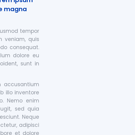
Lorem ipsum
ore magna
 eiusmod tempor
m veniam, quis
modo consequat.
illum dolore eu
oident, sunt in
em accusantium
illo inventore
abo. Nemo enim
ugit, sed quia
esciunt. Neque
tetur, adipisci
bore et dolore