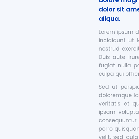
dolore magn
dolor sit am
aliqua.
Lorem ipsum do
incididunt ut
nostrud exerci
Duis aute irur
fugiat nulla p
culpa qui offic
Sed ut perspi
doloremque la
veritatis et 
ipsam volupta
consequuntur 
porro quisquam
velit, sed qu