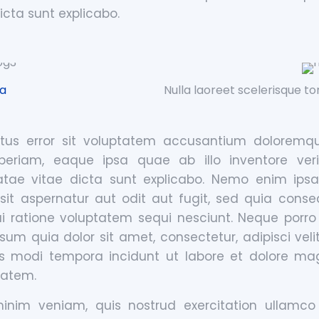
icta sunt explicabo.
a
Nulla laoreet scelerisque tor
tus error sit voluptatem accusantium doloremq
riam, eaque ipsa quae ab illo inventore veri
atae vitae dicta sunt explicabo. Nemo enim ip
 sit aspernatur aut odit aut fugit, sed quia cons
ui ratione voluptatem sequi nesciunt. Neque porro
sum quia dolor sit amet, consectetur, adipisci veli
 modi tempora incidunt ut labore et dolore m
tatem.
nim veniam, quis nostrud exercitation ullamco l