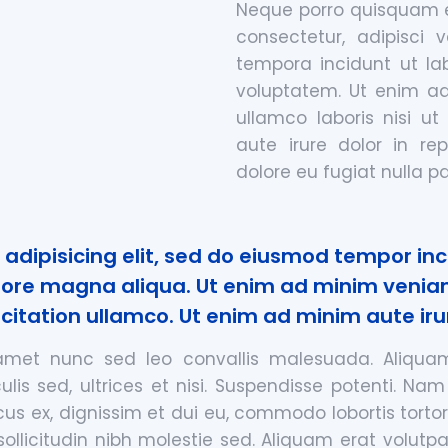
Neque porro quisquam es
consectetur, adipisci
tempora incidunt ut l
voluptatem. Ut enim ad
ullamco laboris nisi u
aute irure dolor in rep
dolore eu fugiat nulla pa
adipisicing elit, sed do eiusmod tempor inc
lore magna aliqua. Ut enim ad minim venia
citation ullamco. Ut enim ad minim aute irur
 amet nunc sed leo convallis malesuada. Aliqua
ulis sed, ultrices et nisi. Suspendisse potenti. Na
us ex, dignissim et dui eu, commodo lobortis tortor
sollicitudin nibh molestie sed. Aliquam erat volutp